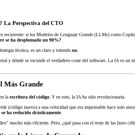
e? La Perspectiva del CTO
a es recurrente: si los Modelos de Lenguaje Grande (LLMs) como Copilot
tware se ha desplomado un 90%?
strategia técnica, es un claro y rotundo
no
.
 real y dónde se esconde el verdadero coste del software. La IA es un mu
 el Más Grande
 en la
escritura del código
. Y en esto, la IA ha sido revolucionaria.
de (código nuevo) a una velocidad que era impensable hace solo unos 
a) se ha reducido drásticamente
.
leo" mucho más eficiente. Pero, ¿qué pasa con el resto de las fases crít