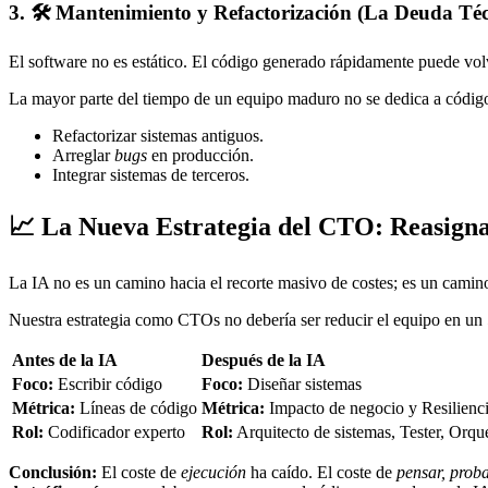
3. 🛠️ Mantenimiento y Refactorización (La Deuda Téc
El software no es estático. El código generado rápidamente puede vo
La mayor parte del tiempo de un equipo maduro no se dedica a código
Refactorizar sistemas antiguos.
Arreglar
bugs
en producción.
Integrar sistemas de terceros.
📈 La Nueva Estrategia del CTO: Reasigna
La IA no es un camino hacia el recorte masivo de costes; es un camin
Nuestra estrategia como CTOs no debería ser reducir el equipo en un
Antes de la IA
Después de la IA
Foco:
Escribir código
Foco:
Diseñar sistemas
Métrica:
Líneas de código
Métrica:
Impacto de negocio y Resilienc
Rol:
Codificador experto
Rol:
Arquitecto de sistemas, Tester, Orqu
Conclusión:
El coste de
ejecución
ha caído. El coste de
pensar, prob