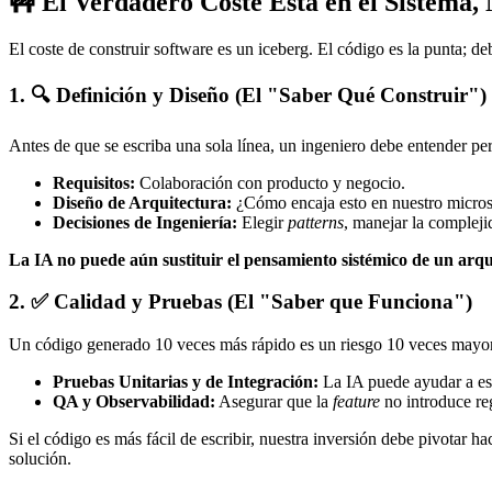
🚧 El Verdadero Coste Está en el Sistema,
El coste de construir software es un iceberg. El código es la punta; d
1. 🔍 Definición y Diseño (El "Saber Qué Construir")
Antes de que se escriba una sola línea, un ingeniero debe entender pe
Requisitos:
Colaboración con producto y negocio.
Diseño de Arquitectura:
¿Cómo encaja esto en nuestro micros
Decisiones de Ingeniería:
Elegir
patterns
, manejar la complejid
La IA no puede aún sustituir el pensamiento sistémico de un arq
2. ✅ Calidad y Pruebas (El "Saber que Funciona")
Un código generado 10 veces más rápido es un riesgo 10 veces mayor 
Pruebas Unitarias y de Integración:
La IA puede ayudar a esc
QA y Observabilidad:
Asegurar que la
feature
no introduce re
Si el código es más fácil de escribir, nuestra inversión debe pivotar ha
solución.