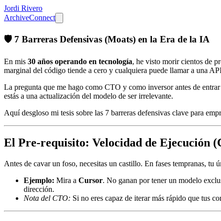
Jordi Rivero
Archive
Connect
🛡️ 7 Barreras Defensivas (Moats) en la Era de la IA
En mis
30 años operando en tecnología
, he visto morir cientos de p
marginal del código tiende a cero y cualquiera puede llamar a una AP
La pregunta que me hago como CTO y como inversor antes de entrar 
estás a una actualización del modelo de ser irrelevante.
Aquí desgloso mi tesis sobre las 7 barreras defensivas clave para emp
El Pre-requisito: Velocidad de Ejecución (C
Antes de cavar un foso, necesitas un castillo. En fases tempranas, tu ú
Ejemplo:
Mira a
Cursor
. No ganan por tener un modelo exclus
dirección.
Nota del CTO:
Si no eres capaz de iterar más rápido que tus co