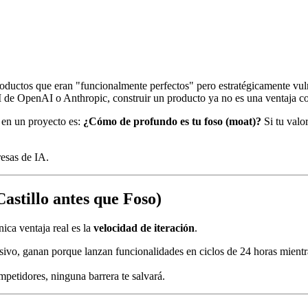
roductos que eran "funcionalmente perfectos" pero estratégicamente vulner
I de OpenAI o Anthropic, construir un producto ya no es una ventaja co
en un proyecto es:
¿Cómo de profundo es tu foso (moat)?
Si tu valo
resas de IA.
astillo antes que Foso)
nica ventaja real es la
velocidad de iteración
.
ivo, ganan porque lanzan funcionalidades en ciclos de 24 horas mientra
mpetidores, ninguna barrera te salvará.