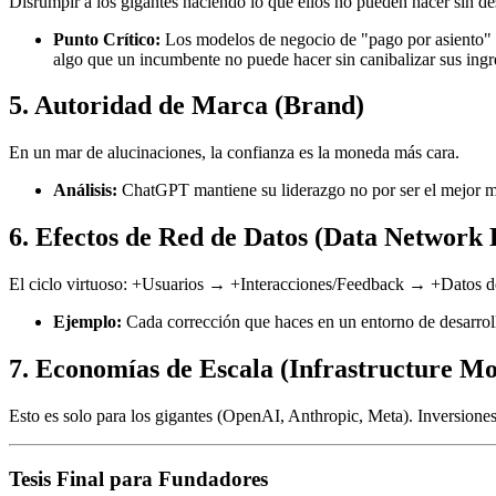
Disrumpir a los gigantes haciendo lo que ellos no pueden hacer sin de
Punto Crítico:
Los modelos de negocio de "pago por asiento" (S
algo que un incumbente no puede hacer sin canibalizar sus ingr
5. Autoridad de Marca (Brand)
En un mar de alucinaciones, la confianza es la moneda más cara.
Análisis:
ChatGPT mantiene su liderazgo no por ser el mejor mod
6. Efectos de Red de Datos (Data Network E
El ciclo virtuoso: +Usuarios → +Interacciones/Feedback → +Datos 
Ejemplo:
Cada corrección que haces en un entorno de desarrollo
7. Economías de Escala (Infrastructure Mo
Esto es solo para los gigantes (OpenAI, Anthropic, Meta). Inversiones 
Tesis Final para Fundadores