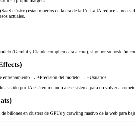
struir su propio margen.
aaS clásico) están muertos en la era de la IA. La IA reduce la necesi
esos actuales.
elo (Gemini y Claude compiten cara a cara), sino por su posición como 
ffects)
de entrenamiento → +Precisión del modelo → +Usuarios.
 asistido por IA está entrenando a ese sistema para no volver a cometer 
ats)
de billones en clusters de GPUs y crawling masivo de la web para bajar 