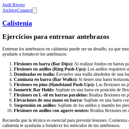
Jordi Rivero
Archive
Connect
Calistenia
Ejercicios para entrenar antebrazos
Entrenar los antebrazos en calistenia puede ser un desafío, ya que mu
ayudarte a fortalecer los antebrazos:
Flexiones en barra (Bar Dips):
Al realizar fondos en barras pa
Flexiones en anillos (Ring Push-Ups):
Los anillos requieren u
Dominadas en toalla:
Envuelve una toalla alrededor de una barr
Caminata en barra (Bar Walks):
Si tienes una barra horizont
Flexiones en pino (Handstand Push-Ups):
Las flexiones en pi
Isometric Bar Holds:
Sujétate en una barra en posición de fle
Flexiones en L-sit en barras paralelas:
Realiza flexiones en po
Elevaciones de una mano en barra:
Sujétate en una barra con
Suspensión en anillos:
Sujétate de los anillos y mantén los pies
Flexiones en anillos con agarre neutro:
Realiza flexiones en 
Recuerda que la técnica es esencial para prevenir lesiones. Comienza 
calistenia te ayudarán a fortalecer los músculos de tus antebrazos.