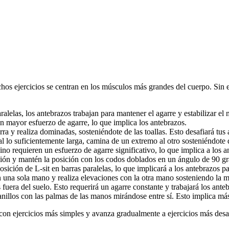
chos ejercicios se centran en los músculos más grandes del cuerpo. Sin 
ralelas, los antebrazos trabajan para mantener el agarre y estabilizar el
n mayor esfuerzo de agarre, lo que implica los antebrazos.
a y realiza dominadas, sosteniéndote de las toallas. Esto desafiará tus 
al lo suficientemente larga, camina de un extremo al otro sosteniéndote d
no requieren un esfuerzo de agarre significativo, lo que implica a los a
xión y mantén la posición con los codos doblados en un ángulo de 90 gra
sición de L-sit en barras paralelas, lo que implicará a los antebrazos pa
 una sola mano y realiza elevaciones con la otra mano sosteniendo la mu
 fuera del suelo. Esto requerirá un agarre constante y trabajará los ante
anillos con las palmas de las manos mirándose entre sí. Esto implica má
con ejercicios más simples y avanza gradualmente a ejercicios más desaf